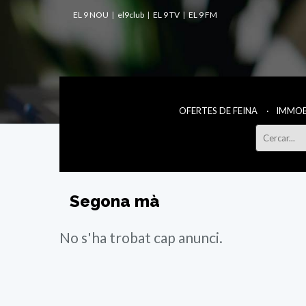
EL 9 NOU
el9club
EL 9 TV
EL 9 FM
OFERTES DE FEINA
IMMOB
Segona mà
No s'ha trobat cap anunci.