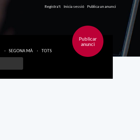
Registra't
Inicia sessió
Publica un anunci
Publicar
anunci
T
SEGONA MÀ
TOTS